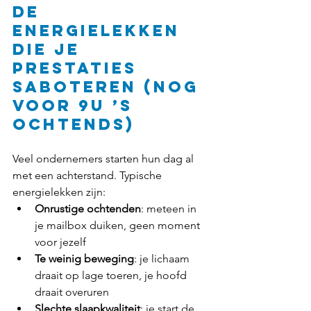
De 
energielekken 
die je 
prestaties 
saboteren (nog 
voor 9u ’s 
ochtends)
Veel ondernemers starten hun dag al 
met een achterstand. Typische 
energielekken zijn:
Onrustige ochtenden
: meteen in 
je mailbox duiken, geen moment 
voor jezelf
Te weinig beweging
: je lichaam 
draait op lage toeren, je hoofd 
draait overuren
Slechte slaapkwaliteit
: je start de 