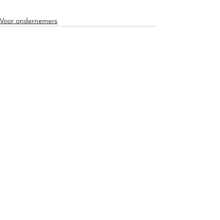
Voor ondernemers
1 opmerking
Plaats een opmerking...
Nieuwste
evovexufix02
12 jul
Ik stel vast dat het precisieniveau in alle 