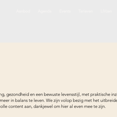
Aanbod
Agenda
Events
Tarieven
LIVzen
ing, gezondheid en een bewuste levensstijl, met praktische in
meer in balans te leven. We zijn volop bezig met het uitbreid
le content aan, dankjewel om hier al even mee te zijn.