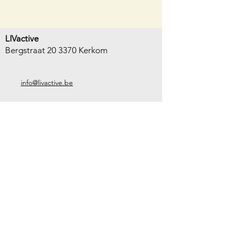
LIVactive
Bergstraat 20 3370 Kerkom
info@livactive.be
Handige links
Groepslessen
Coaching
Online Studio
LIVzen
Webshop