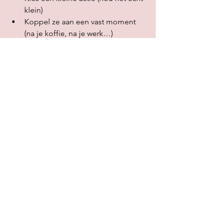
klein)
Koppel ze aan een vast moment 
(na je koffie, na je werk…)
Verwacht geen perfectie,gewoon 
beginnen is genoeg
Wil je op een zachte en haalbare 
manier 
meer beweging en rust in je week 
brengen?
Ontdek wat bij jou past in ons aanbod.
Energie & balans