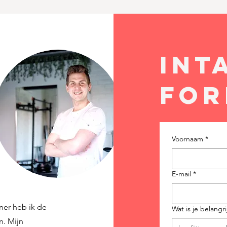
int
for
Voornaam
*
E-mail
*
iner heb ik de
Wat is je belangr
n. Mijn