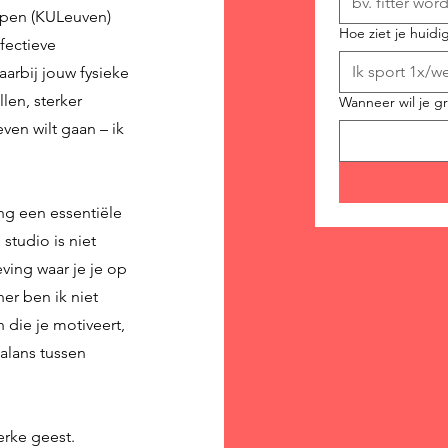
pen (KULeuven)
Hoe ziet je huidig
ffectieve
aarbij jouw fysieke
llen, sterker
Wanneer wil je g
ven wilt gaan – ik
ng een essentiële
studio is niet
ving waar je je op
ner ben ik niet
 die je motiveert,
balans tussen
erke geest.