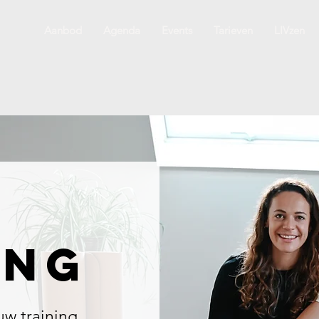
Aanbod
Agenda
Events
Tarieven
LIVzen
ing
w training.