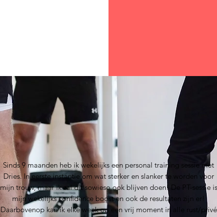
Sinds 9 maanden heb ik wekelijks een personal training sessie met
Dries. In eerste instantie om wat sterker en slanker te worden voor
mijn trouw, maar ik zal dit sowieso ook blijven doen! De PT-sessie i
mijn wekelijks confidence boost en ook de resultaten zijn er!
Daarbovenop kan ik elke week op een vrij moment in alle rust/privé