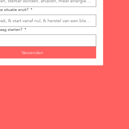
e situatie eruit?
*
raag starten?
*
Verzenden