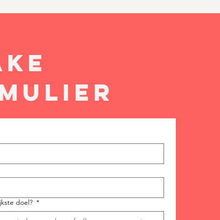
ake
mulier
ijkste doel?
*