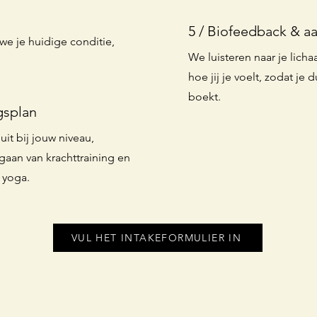
5 / Biofeedback & a
we je huidige conditie,
We luisteren naar je lich
hoe jij je voelt, zodat je
boekt.
gsplan
it bij jouw niveau,
gaan van krachttraining en
 yoga.
VUL HET INTAKEFORMULIER IN