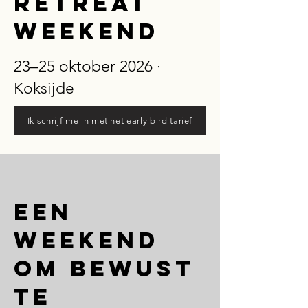
Retreat
Weekend
23–25 oktober 2026 ·
Koksijde
Ik schrijf me in met het early bird tarief
Een
weekend
om bewust
te