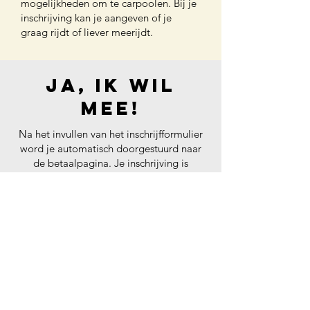
mogelijkheden om te carpoolen. Bij je
inschrijving kan je aangeven of je
graag rijdt of liever meerijdt.
Ja, ik wil
mee!
Na het invullen van het inschrijfformulier
word je automatisch doorgestuurd naar
de betaalpagina. Je inschrijving is
definitief na ontvangst van de volledige
betaling. Kamers worden toegewezen op
basis van volgorde van inschrijving en
voorkeur.
Ik schrijf me in met het early bird tarief
iedereen is welkom