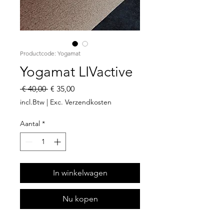
Productcode: Yogamat
Yogamat LIVactive
Normale
Verkoopprijs
 € 40,00 
€ 35,00
prijs
incl.Btw
|
Exc. Verzendkosten
Aantal
*
In winkelwagen
Nu kopen