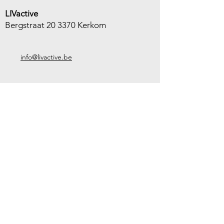
LIVactive
Bergstraat 20 3370 Kerkom
info@livactive.be
Handige links
Groepslessen
Coaching
Online Studio
LIVzen
Webshop
© 2026 LIVActive