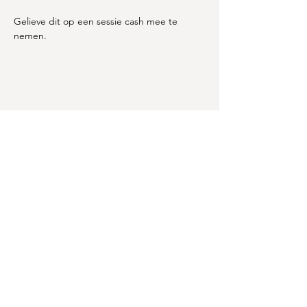
Gelieve dit op een sessie cash mee te 
nemen. 
LIVactive
Bergstraat 20 3370 Kerkom
info@livactive.be
Handige links
Groepslessen