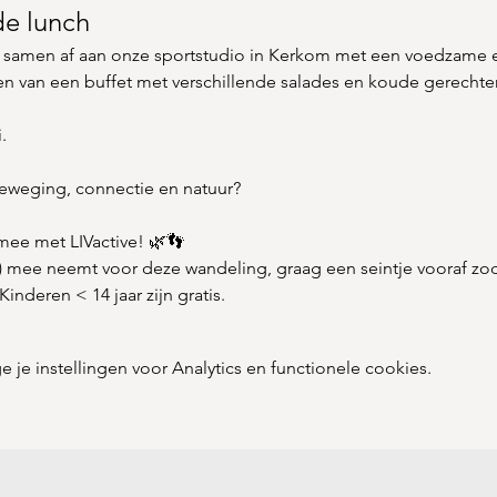
de lunch
e samen af aan onze sportstudio in Kerkom met een voedzame 
en van een buffet met verschillende salades en koude gerechte
.
beweging, connectie en natuur?
 mee met LIVactive! 🌿👣
en) mee neemt voor deze wandeling, graag een seintje vooraf z
inderen < 14 jaar zijn gratis. 
e instellingen voor Analytics en functionele cookies.