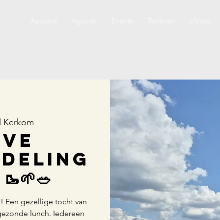
Aanbod
Agenda
Events
Tarieven
LIVzen
l Kerkom
ive
deling
🌱🥗
 Een gezellige tocht van
 gezonde lunch. Iedereen