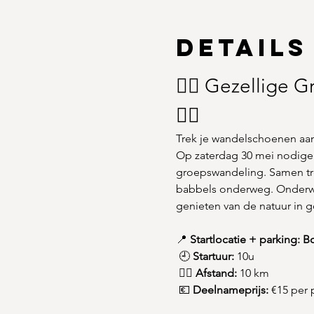
Details
🚶‍♀️ Gezellige
🚶‍♂️
Trek je wandelschoenen aa
Op zaterdag 30 mei nodigen 
groepswandeling. Samen trek
babbels onderweg. Onderweg
genieten van de natuur in 
📍 
Startlocatie + parking: 
 🕘 
Startuur:
 10u
 🚶‍♂️ 
Afstand:
 10 km
 💶 
Deelnameprijs:
 €15 per