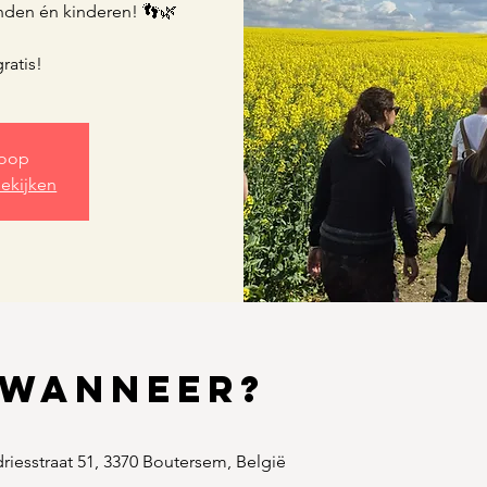
enden én kinderen! 👣🌿
ratis!
koop
ekijken
 Wanneer?
iesstraat 51, 3370 Boutersem, België