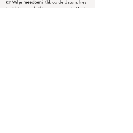
👉 Wil je 
meedoen
? Klik op de datum, kies 
je tijdstip en schrijf je per persoon in.Met je 
team hou je de roeier én fiets draaiende en 
wissel je elkaar af zodat iedereen even kan 
rusten.
👉 Wil je 
komen supporteren
? Dan ben je 
vrij welkom op elk moment van het 
evenement!
Kom je ook?
LIVactive
Bergstraat 20 3370 Kerkom