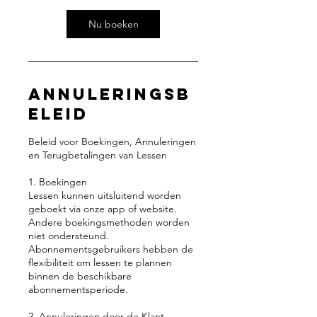
i
n
Nu boeken
.
Annuleringsb
eleid
Beleid voor Boekingen, Annuleringen
en Terugbetalingen van Lessen
1. Boekingen
Lessen kunnen uitsluitend worden
geboekt via onze app of website.
Andere boekingsmethoden worden
niet ondersteund.
Abonnementsgebruikers hebben de
flexibiliteit om lessen te plannen
binnen de beschikbare
abonnementsperiode.
2. Annuleringen door de Klant